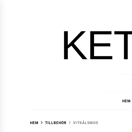
Hoppa
till
innehåll
KE
HEM
HEM
TILLBEHÖR
VITKÅLSMOS