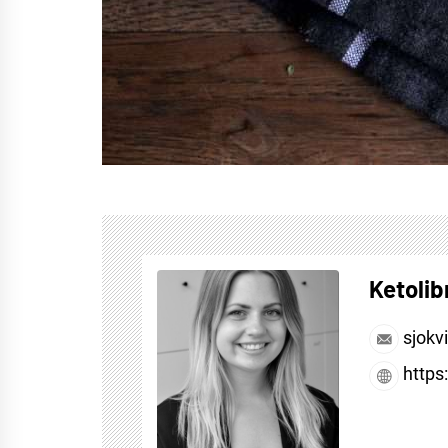
Ketolib
sjokv
https: