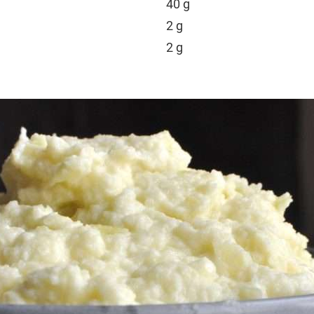
40 g
2 g
2 g