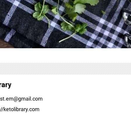
rary
ist.em@gmail.com
//ketolibrary.com