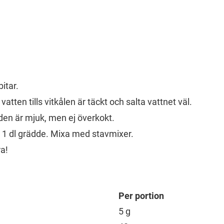
itar.
d vatten tills vitkålen är täckt och salta vattnet väl.
s den är mjuk, men ej överkokt.
ch 1 dl grädde. Mixa med stavmixer.
a!
Per portion
5 g