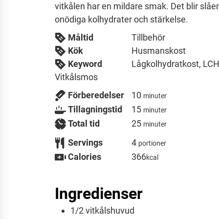
vitkålen har en mildare smak. Det blir slå
onödiga kolhydrater och stärkelse.
Måltid
Tillbehör
Kök
Husmanskost
Keyword
Lågkolhydratkost, LCH
Vitkålsmos
minuter
Förberedelser
10
minuter
minuter
Tillagningstid
15
minuter
minuter
Total tid
25
minuter
Servings
4
portioner
Calories
366
kcal
Ingredienser
1/2
vitkålshuvud