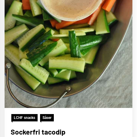
LCHF snacks
Såser
Sockerfri tacodip