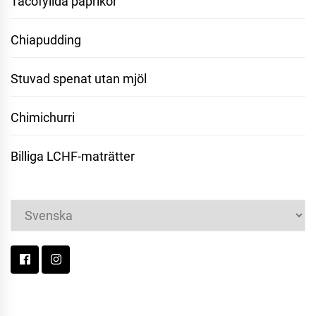
Tacofyllda paprikor
Chiapudding
Stuvad spenat utan mjöl
Chimichurri
Billiga LCHF-maträtter
Välj
ett
språk