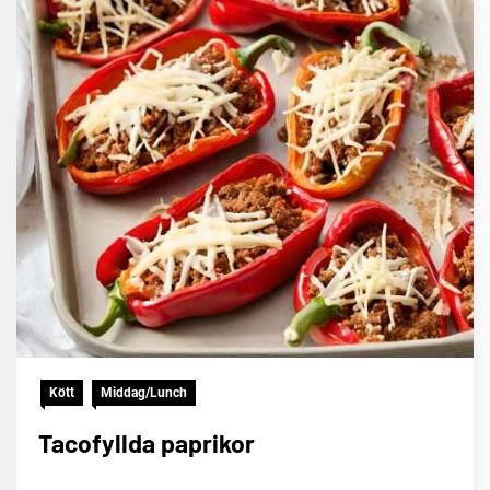
Kött
Middag/Lunch
Tacofyllda paprikor