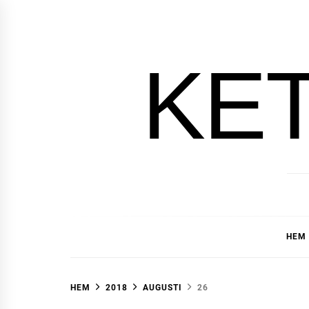
Hoppa
till
innehåll
KE
HEM
HEM
2018
AUGUSTI
26