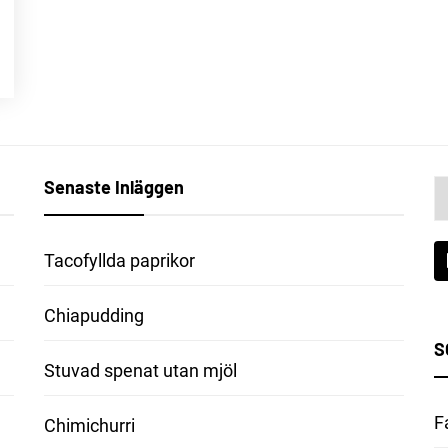
Senaste Inläggen
Vä
et
s
Tacofyllda paprikor
Chiapudding
S
Stuvad spenat utan mjöl
F
Chimichurri