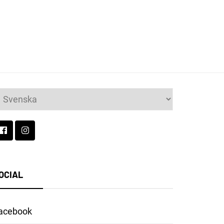
lj
t
pråk
OCIAL
acebook